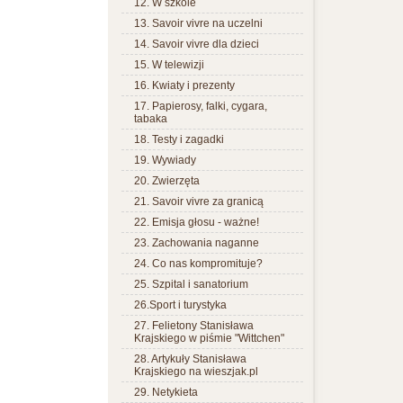
12. W szkole
13. Savoir vivre na uczelni
14. Savoir vivre dla dzieci
15. W telewizji
16. Kwiaty i prezenty
17. Papierosy, falki, cygara,
tabaka
18. Testy i zagadki
19. Wywiady
20. Zwierzęta
21. Savoir vivre za granicą
22. Emisja głosu - ważne!
23. Zachowania naganne
24. Co nas kompromituje?
25. Szpital i sanatorium
26.Sport i turystyka
27. Felietony Stanisława
Krajskiego w piśmie "Wittchen"
28. Artykuły Stanisława
Krajskiego na wieszjak.pl
29. Netykieta