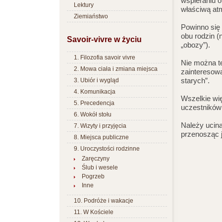
wspieraniu o
Lektury
właściwą at
Ziemiaństwo
Powinno się
obu rodzin (
Savoir-vivre w życiu
„obozy”).
1. Filozofia savoir vivre
Nie można te
2. Mowa ciała i zmiana miejsca
zainteresowa
starych”.
3. Ubiór i wygląd
4. Komunikacja
Wszelkie wi
5. Precedencja
uczestników
6. Wokół stołu
Należy ucina
7. Wizyty i przyjęcia
przenosząc j
8. Miejsca publiczne
9. Uroczystości rodzinne
Zaręczyny
Ślub i wesele
Pogrzeb
Inne
10. Podróże i wakacje
11. W Kościele