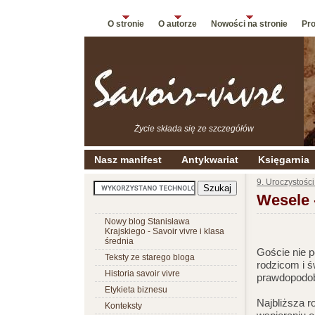
O stronie
O autorze
Nowości na stronie
Pro
Życie składa się ze szczegółów
Nasz manifest
Antykwariat
Księgarnia
9. Uroczystośc
Wesele -
Nowy blog Stanisława
Krajskiego - Savoir vivre i klasa
średnia
Goście nie p
Teksty ze starego bloga
rodzicom i ś
Historia savoir vivre
prawdopodobn
Etykieta biznesu
Najbliższa 
Konteksty