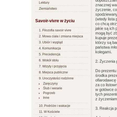
dopuszczaln
Lektury
znacznej wa
Ziemiaństwo
życzenie, c
spodziewany
(wtedy lista
Savoir-vivre w życiu
co chcą otrz
jakie są ich
1. Filozofia savoir vivre
mogą być zb
2. Mowa ciała i zmiana miejsca
kupuje prez
którzy są b
3. Ubiór i wygląd
państwa młod
4. Komunikacja
kolegami.
5. Precedencja
6. Wokół stołu
2. Życzenia
7. Wizyty i przyjęcia
Do prezentu 
8. Miejsca publiczne
środka prez
9. Uroczystości rodzinne
ofiarodawcę 
Zaręczyny
za co listo
Ślub i wesele
w gotówce ob
Pogrzeb
tych prezent
Inne
z życzeniami
10. Podróże i wakacje
3. Reakcja 
11. W Kościele