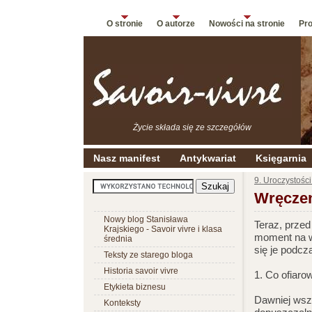
O stronie
O autorze
Nowości na stronie
Pro
Życie składa się ze szczegółów
Nasz manifest
Antykwariat
Księgarnia
9. Uroczystośc
Wręczen
Nowy blog Stanisława
Teraz, przed
Krajskiego - Savoir vivre i klasa
moment na w
średnia
się je podcz
Teksty ze starego bloga
Historia savoir vivre
1. Co ofiar
Etykieta biznesu
Dawniej wsz
Konteksty