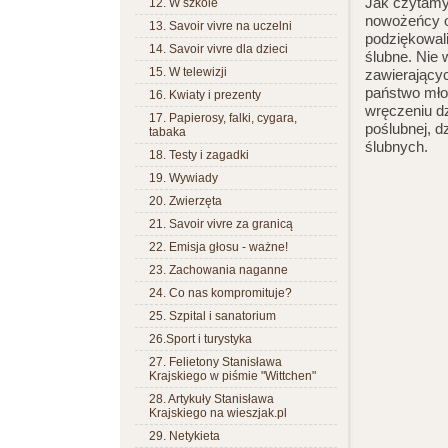
Jak czytamy
12. W szkole
nowożeńcy od
13. Savoir vivre na uczelni
podziękowali
14. Savoir vivre dla dzieci
ślubne. Nie 
15. W telewizji
zawierającyc
państwo młod
16. Kwiaty i prezenty
wręczeniu dz
17. Papierosy, falki, cygara,
poślubnej, 
tabaka
ślubnych.
18. Testy i zagadki
19. Wywiady
20. Zwierzęta
21. Savoir vivre za granicą
22. Emisja głosu - ważne!
23. Zachowania naganne
24. Co nas kompromituje?
25. Szpital i sanatorium
26.Sport i turystyka
27. Felietony Stanisława
Krajskiego w piśmie "Wittchen"
28. Artykuły Stanisława
Krajskiego na wieszjak.pl
29. Netykieta