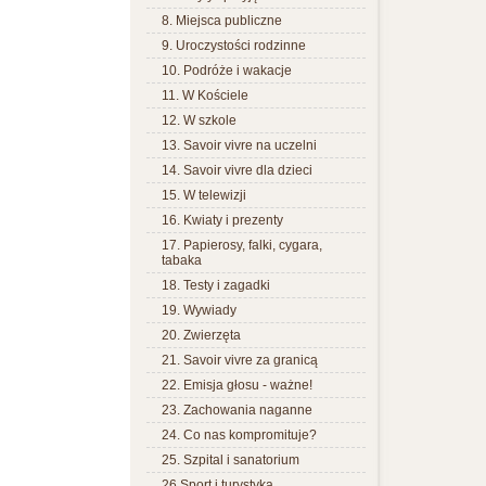
8. Miejsca publiczne
9. Uroczystości rodzinne
10. Podróże i wakacje
11. W Kościele
12. W szkole
13. Savoir vivre na uczelni
14. Savoir vivre dla dzieci
15. W telewizji
16. Kwiaty i prezenty
17. Papierosy, falki, cygara,
tabaka
18. Testy i zagadki
19. Wywiady
20. Zwierzęta
21. Savoir vivre za granicą
22. Emisja głosu - ważne!
23. Zachowania naganne
24. Co nas kompromituje?
25. Szpital i sanatorium
26.Sport i turystyka