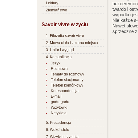
Lektury
bezceremoni
twardo i ostr
Ziemiaństwo
wypadku jest
Nie każde sł
Savoir-vivre w życiu
Nawet słowo
sprzeczne z 
1. Filozofia savoir vivre
2. Mowa ciała i zmiana miejsca
3. Ubiór i wygląd
4. Komunikacja
Język
Rozmowa
Tematy do rozmowy
Telefon stacjonarny
Telefon komórkowy
Korespondencja
E-mail
gadu-gadu
Wizytówki
Netykieta
5. Precedencja
6. Wokół stołu
7. Wizyty i przyjęcia