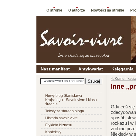
O stronie
O autorze
Nowości na stronie
Pro
Życie składa się ze szczegółów
Nasz manifest
Antykwariat
Księgarnia
4. Komunikacj
Inne „p
Nowy blog Stanisława
Krajskiego - Savoir vivre i klasa
średnia
Gdy coś się 
Teksty ze starego bloga
zdecydowani
sposób słow
Historia savoir vivre
rozkazu i w 
Etykieta biznesu
zróbcie prze
Konteksty
Niekiedy w s