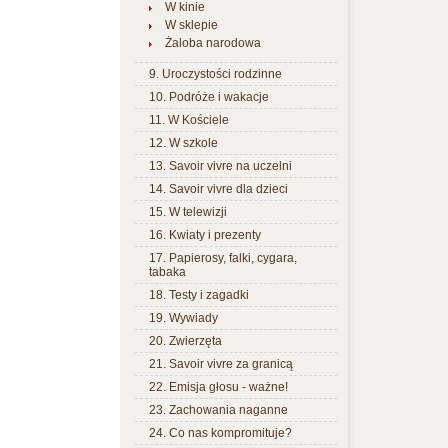
W kinie
W sklepie
Żaloba narodowa
9. Uroczystości rodzinne
10. Podróże i wakacje
11. W Kościele
12. W szkole
13. Savoir vivre na uczelni
14. Savoir vivre dla dzieci
15. W telewizji
16. Kwiaty i prezenty
17. Papierosy, falki, cygara,
tabaka
18. Testy i zagadki
19. Wywiady
20. Zwierzęta
21. Savoir vivre za granicą
22. Emisja głosu - ważne!
23. Zachowania naganne
24. Co nas kompromituje?