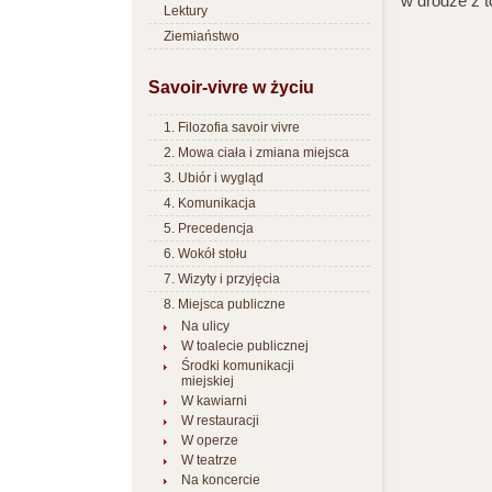
w drodze z t
Lektury
Ziemiaństwo
Savoir-vivre w życiu
1. Filozofia savoir vivre
2. Mowa ciała i zmiana miejsca
3. Ubiór i wygląd
4. Komunikacja
5. Precedencja
6. Wokół stołu
7. Wizyty i przyjęcia
8. Miejsca publiczne
Na ulicy
W toalecie publicznej
Środki komunikacji
miejskiej
W kawiarni
W restauracji
W operze
W teatrze
Na koncercie