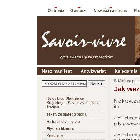
O stronie
O autorze
Nowości na stronie
Pro
Życie składa się ze szczegółów
Nasz manifest
Antykwariat
Księgarnia
8. Miejsca pub
Jak wez
Nowy blog Stanisława
Nie krzyczy
Krajskiego - Savoir vivre i klasa
itp.
średnia
Teksty ze starego bloga
Jeśli chcem
Historia savoir vivre
gdy podejdzi
Etykieta biznesu
Jeśli chcemy
Konteksty