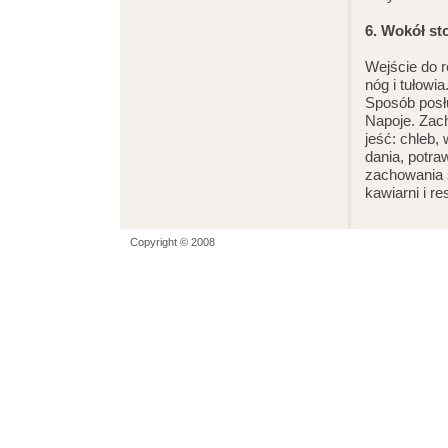
6. Wokół st
Wejście do re
nóg i tułowi
Sposób posłu
Napoje. Zac
jeść: chleb,
dania, potr
zachowania s
kawiarni i re
Copyright © 2008