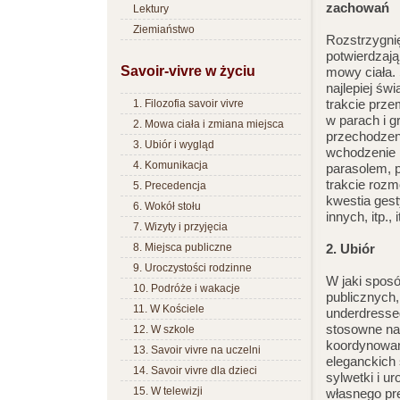
zachowań
Lektury
Ziemiaństwo
Rozstrzygnię
potwierdzają
Savoir-vivre w życiu
mowy ciała. 
najlepiej św
trakcie prze
1. Filozofia savoir vivre
w parach i g
2. Mowa ciała i zmiana miejsca
przechodzeni
3. Ubiór i wygląd
wchodzenie 
4. Komunikacja
parasolem, 
trakcie roz
5. Precedencja
kwestia gesty
6. Wokół stołu
innych, itp., i
7. Wizyty i przyjęcia
8. Miejsca publiczne
2. Ubiór
9. Uroczystości rodzinne
W jaki sposó
10. Podróże i wakacje
publicznych,
11. W Kościele
underdressed
stosowne na
12. W szkole
koordynowan
13. Savoir vivre na uczelni
eleganckich 
14. Savoir vivre dla dzieci
sylwetki i u
15. W telewizji
własnego pr