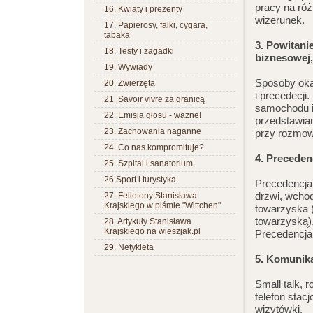
pracy na ró
16. Kwiaty i prezenty
wizerunek.
17. Papierosy, falki, cygara,
tabaka
3. Powitani
18. Testy i zagadki
biznesowej,
19. Wywiady
Sposoby oka
20. Zwierzęta
i precedecji
21. Savoir vivre za granicą
samochodu i 
22. Emisja głosu - ważne!
przedstawian
23. Zachowania naganne
przy rozmowi
24. Co nas kompromituje?
4. Preceden
25. Szpital i sanatorium
26.Sport i turystyka
Precedencja 
drzwi, wchod
27. Felietony Stanisława
Krajskiego w piśmie "Wittchen"
towarzyska 
towarzyską)
28. Artykuły Stanisława
Krajskiego na wieszjak.pl
Precedencja 
29. Netykieta
5. Komunik
Small talk,
telefon stac
wizytówki.