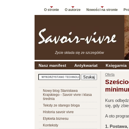
O stronie
O autorze
Nowości na stronie
Pro
Życie składa się ze szczegółów
Nasz manifest
Antykwariat
Księgarnia
Oferta
Sześcio
minimu
Nowy blog Stanisława
Krajskiego - Savoir vivre i klasa
średnia
Kurs odbędzi
się, gdy zbi
Teksty ze starego bloga
Historia savoir vivre
A oto progra
Etykieta biznesu
Konteksty
1. Postawa