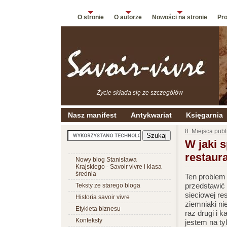
O stronie
O autorze
Nowości na stronie
Pro
Życie składa się ze szczegółów
Nasz manifest
Antykwariat
Księgarnia
8. Miejsca pub
W jaki 
restaura
Nowy blog Stanisława
Krajskiego - Savoir vivre i klasa
średnia
Ten problem
przedstawić 
Teksty ze starego bloga
sieciowej re
Historia savoir vivre
ziemniaki n
Etykieta biznesu
raz drugi i 
Konteksty
jestem na ty