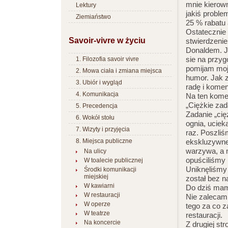
mnie kierown
Lektury
jakiś proble
Ziemiaństwo
25 % rabatu
Ostatecznie 
Savoir-vivre w życiu
stwierdzeni
Donaldem. J
sie na przyg
1. Filozofia savoir vivre
pomijam moją
2. Mowa ciała i zmiana miejsca
humor. Jak 
3. Ubiór i wygląd
radę i komen
4. Komunikacja
Na ten kome
„Ciężkie zada
5. Precedencja
Zadanie „cię
6. Wokół stołu
ognia, uciek
7. Wizyty i przyjęcia
raz. Poszliś
8. Miejsca publiczne
ekskluzywne
warzywa, a 
Na ulicy
opuściliśmy 
W toalecie publicznej
Uniknęliśmy 
Środki komunikacji
miejskiej
został bez n
W kawiarni
Do dziś mam
W restauracji
Nie zalecam
W operze
tego za co z
W teatrze
restauracji.
Na koncercie
Z drugiej st