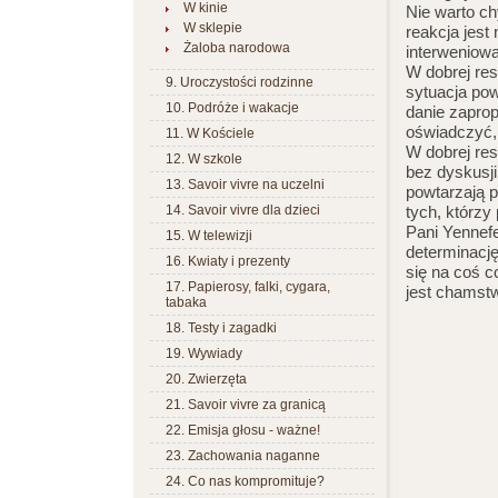
W kinie
Nie warto ch
W sklepie
reakcja jest
Żaloba narodowa
interweniowa
W dobrej res
9. Uroczystości rodzinne
sytuacja pow
10. Podróże i wakacje
danie zapro
oświadczyć, 
11. W Kościele
W dobrej res
12. W szkole
bez dyskusji
13. Savoir vivre na uczelni
powtarzają p
14. Savoir vivre dla dzieci
tych, którz
Pani Yennefe
15. W telewizji
determinację
16. Kwiaty i prezenty
się na coś c
17. Papierosy, falki, cygara,
jest chamst
tabaka
18. Testy i zagadki
19. Wywiady
20. Zwierzęta
21. Savoir vivre za granicą
22. Emisja głosu - ważne!
23. Zachowania naganne
24. Co nas kompromituje?