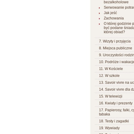
bezalkoholowe
Serwowanie potr
Jak jeść
Zachowania
O której godzinie
być podane śniada
której obiad?
7. Wizyty i przyjęcia
8. Miejsca publiczne
9. Uroczystości rodzi
10. Podróże i wakacj
11. W Kościele
12. W szkole
13. Savoir vivre na uc
14. Savoir vivre dla d
15. W telewizji
16. Kwiaty i prezenty
17. Papierosy, falki, 
tabaka
18. Testy i zagadki
19. Wywiady