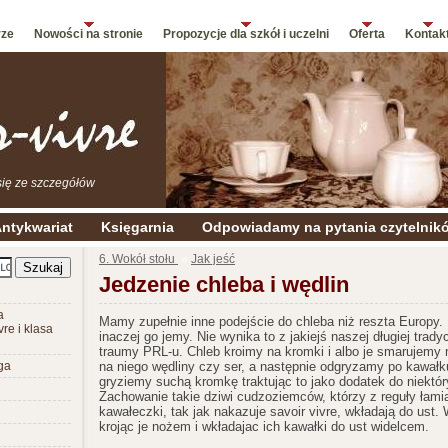
rze
Nowości na stronie
Propozycje dla szkół i uczelni
Oferta
Kontak
się ze szczegółów
ntykwariat
Księgarnia
Odpowiadamy na pytania czytelnik
6. Wokół stołu
»
Jak jeść
Jedzenie chleba i wędlin
a
Mamy zupełnie inne podejście do chleba niż reszta Europy. I
vre i klasa
inaczej go jemy. Nie wynika to z jakiejś naszej długiej trady
traumy PRL-u. Chleb kroimy na kromki i albo je smarujemy
ga
na niego wędliny czy ser, a następnie odgryzamy po kawałk
gryziemy suchą kromkę traktując to jako dodatek do niektór
Zachowanie takie dziwi cudzoziemców, którzy z reguły łamią
kawałeczki, tak jak nakazuje savoir vivre, wkładają do ust.
krojąc je nożem i wkładajac ich kawałki do ust widelcem.