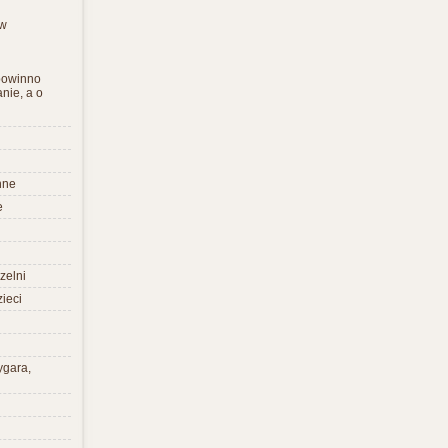
aw
 powinno
nie, a o
nne
e
zelni
zieci
cygara,