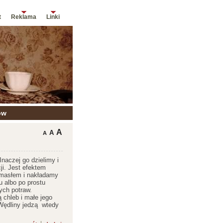
t
Reklama
Linki
ów
A
A
A
naczej go dzielimy i
cji. Jest efektem
 masłem i nakładamy
u albo po prostu
ych potraw.
 chleb i małe jego
 Wędliny jedzą wtedy