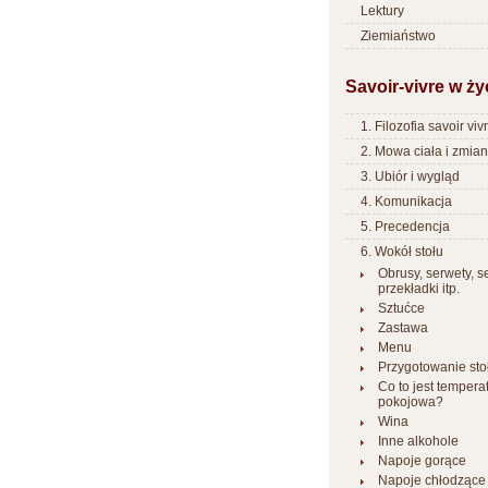
Lektury
Ziemiaństwo
Savoir-vivre w ży
1. Filozofia savoir viv
2. Mowa ciała i zmia
3. Ubiór i wygląd
4. Komunikacja
5. Precedencja
6. Wokół stołu
Obrusy, serwety, s
przekładki itp.
Sztućce
Zastawa
Menu
Przygotowanie sto
Co to jest tempera
pokojowa?
Wina
Inne alkohole
Napoje gorące
Napoje chłodzące