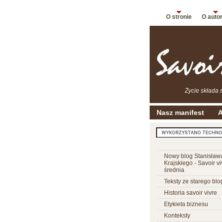
O stronie
O auto
Życie składa 
Nasz manifest
A
Nowy blog Stanisław
Krajskiego - Savoir vi
średnia
Teksty ze starego blo
Historia savoir vivre
Etykieta biznesu
Konteksty