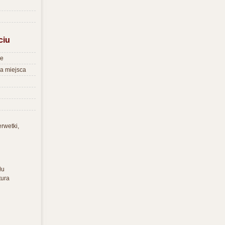
ciu
re
na miejsca
erwetki,
łu
tura